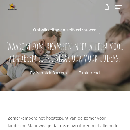
Menu
Skip
to
Close
Cart
Cart
main
content
Ontwikkeling en zelfvertrouwen
Waarom zomerkampen niet alleen voor
kinderen zijn, maar ook voor ouders!
By
Yannick Barrera
7 min read
Zomerkampen: het hoogtepunt van de zomer voor
kinderen. Maar wist je dat deze avonturen niet alleen de