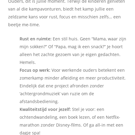
Ouders, dit is jullie moment. Terwijl de kinderen genieten
van al die kampavonturen, biedt het kamp jullie een
zeldzame kans voor rust, focus en misschien zelfs… een
beetje me-time.
Rust en ruimte:
Een stil huis. Geen “Mama, waar zijn
mijn sokken?” Of “Papa, mag ik een snack?” Je hoort
alleen het zachte gezoem van je eigen gedachten.
Hemels.
Focus op werk:
Voor werkende ouders betekent een
zomerkamp minder afleiding en meer productiviteit.
Eindelijk dat ene project afronden zonder
‘achtergrondmuziek’ van ruzie om de
afstandsbediening.
Kwaliteitstijd voor jezelf:
Stel je voor: een
ochtendwandeling, een boek lezen, of een Netflix-
marathon zonder Disney-films. Of ga all-in met een
dagje spa!