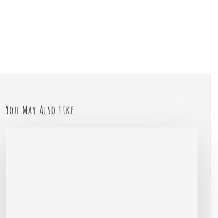
You May Also Like
Samen
sta
je
sterker:
Hoe
samenwerking
met