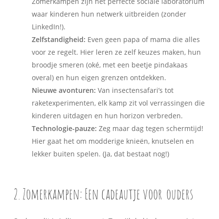
Zomerkampen zijn het perfecte sociale laboratorium
waar kinderen hun netwerk uitbreiden (zonder
LinkedIn!).
Zelfstandigheid:
Even geen papa of mama die alles
voor ze regelt. Hier leren ze zelf keuzes maken, hun
broodje smeren (oké, met een beetje pindakaas
overal) en hun eigen grenzen ontdekken.
Nieuwe avonturen:
Van insectensafari’s tot
raketexperimenten, elk kamp zit vol verrassingen die
kinderen uitdagen en hun horizon verbreden.
Technologie-pauze:
Zeg maar dag tegen schermtijd!
Hier gaat het om modderige knieën, knutselen en
lekker buiten spelen. (Ja, dat bestaat nog!)
2. Zomerkampen: Een cadeautje voor
ouders