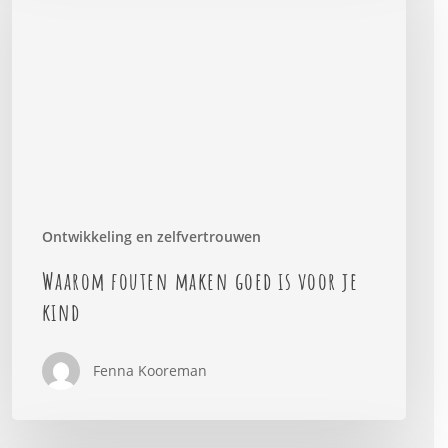
maken
goed
is
voor
je
kind
Ontwikkeling en zelfvertrouwen
Waarom fouten maken goed is voor je
kind
Fenna Kooreman