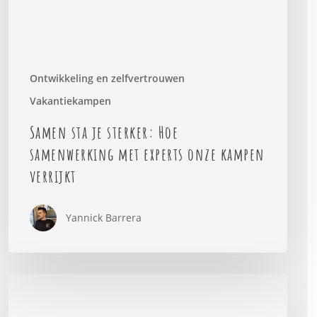
experts
onze
kampen
verrijkt
Ontwikkeling en zelfvertrouwen
Vakantiekampen
Samen sta je sterker: Hoe
samenwerking met experts onze kampen
verrijkt
Yannick Barrera
Waarom
fouten