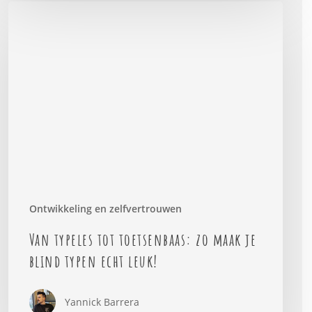
Van
typeles
tot
toetsenbaas:
zo
maak
je
blind
typen
echt
leuk!
Ontwikkeling en zelfvertrouwen
Van typeles tot toetsenbaas: zo maak je
blind typen echt leuk!
Yannick Barrera