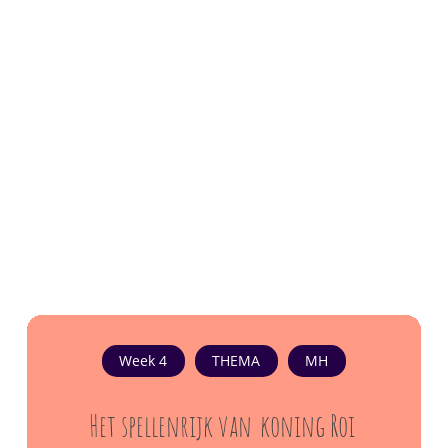
Week 4
THEMA
MH
Het spellenrijk van
koning Roi