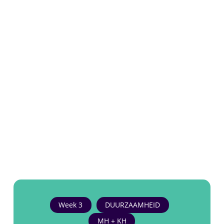
Week 3
DUURZAAMHEID
MH + KH