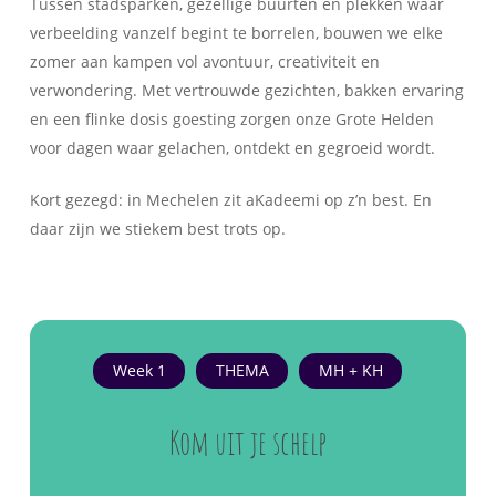
Tussen stadsparken, gezellige buurten en plekken waar
verbeelding vanzelf begint te borrelen, bouwen we elke
zomer aan kampen vol avontuur, creativiteit en
verwondering. Met vertrouwde gezichten, bakken ervaring
en een flinke dosis goesting zorgen onze Grote Helden
voor dagen waar gelachen, ontdekt en gegroeid wordt.
Kort gezegd: in Mechelen zit aKadeemi op z’n best. En
daar zijn we stiekem best trots op.
Week 1
THEMA
MH + KH
Kom uit je schelp