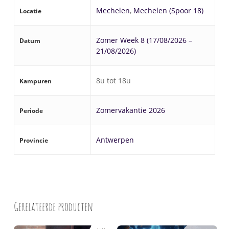
Mechelen
,
Mechelen (Spoor 18)
Locatie
bedraagt 80%.
Daarnaast kun je het attest van deelname ook
vinden onder ‘
Mijn Helden Paspoort
‘ en dit
Zomer Week 8 (17/08/2026 –
Datum
kan worden ingediend bij jouw ziekenfonds.
21/08/2026)
De meeste mutualiteiten bieden jaarlijkse
terugbetalingen voor vakantiekampen aan.
8u tot 18u
Kampuren
Zomervakantie 2026
Periode
Antwerpen
Provincie
Gerelateerde producten