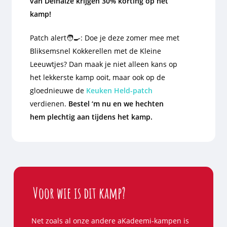
van Delhaize krijgen 30% korting op het
kamp!
Patch alert🧑‍🍳: Doe je deze zomer mee met
Bliksemsnel Kokkerellen met de Kleine
Leeuwtjes
? Dan maak je niet alleen kans op
het lekkerste kamp ooit, maar ook op de
gloednieuwe de
Keuken Held-patch
verdienen.
Bestel ‘m nu en we hechten
hem plechtig aan tijdens het kamp.
Voor wie is dit kamp?
Net zoals al onze andere aKadeemi-kampen is