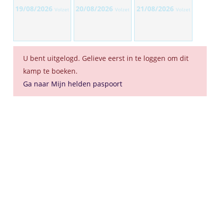
19/08/2026
20/08/2026
21/08/2026
Volzet
Volzet
Volzet
U bent uitgelogd. Gelieve eerst in te loggen om dit
kamp te boeken.
Ga naar Mijn helden paspoort