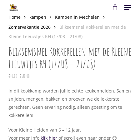
Menu
Skip
to
Close
Cart
Home
kampen
Kampen in Mechelen
Cart
main
Zomervakantie 2026
Bliksemsnel Kokkerellen met de
content
Kleine Leeuwtjes KH (17/08 – 21/08)
Bliksemsnel Kokkerellen met de Kleine
Leeuwtjes KH (17/08 – 21/08)
Prijsklasse:
€
40,00
-
€
180,00
€40,00
In dit kookkamp worden jullie echte keukenhelden. Samen
tot
snijden, mengen, bakken en proeven we de lekkerste
€180,00
gerechten. Geen ervaring nodig, alleen goesting om te
kokkerellen!
Voor Kleine Helden van 6 – 12 jaar.
Voor meer info
klik hier
of scroll even naar onder 🙂