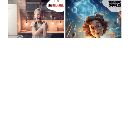
Volzet
Bliksemsnel
De wazige
Kokkerellen
wetenschapper
met de Kleine
MH (17/08 –
Leeuwtjes KH
21/08)
(10/08 –
Prijsklasse:
€
40,00
-
€
170,00
€40,00
14/08)
tot
€170,00
Prijsklasse:
€
40,00
-
€
180,00