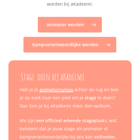
worden bij aKadeemi:
Animator worden
Kampverantwoordlijke worden
Stage
doen bij aKadeemi
Heb je je
animatorcursus
achter de rug en ben
je op zoek naar een plek om je
stage
te doen?
Dan ben je bij aKadeemi meer dan welkom.
We zijn
een officieel erkende stageplaat
s, wat
betekent dat je jouw stage als animator of
kampverantwoordelijke bij ons kan
voltooien
,