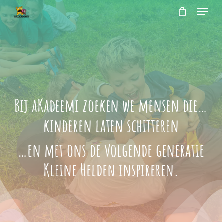
Menu
Skip
to
Close
Cart
Cart
main
content
Bij aKadeemi zoeken we mensen die…
kinderen laten schitteren
…en met ons de volgende generatie
Kleine Helden inspireren.