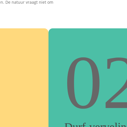
n. De natuur vraagt niet om
0
Durf
verveli