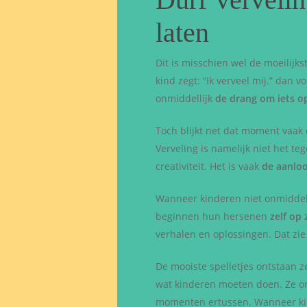
laten
Dit is misschien wel de moeilijk
kind zegt: “Ik verveel mij.” dan v
onmiddellijk
de drang om iets op
Toch blijkt net dat moment vaak
Verveling is namelijk niet het t
creativiteit. Het is vaak
de aanlo
Wanneer kinderen niet onmiddell
beginnen hun hersenen
zelf op
verhalen en oplossingen. Dat zi
De mooiste spelletjes ontstaan 
wat kinderen moeten doen. Ze on
momenten ertussen. Wanneer ki