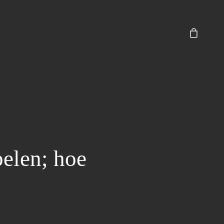
Close
Cart
pelen; hoe