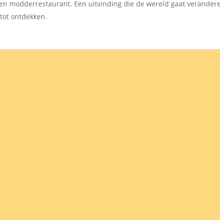
en modderrestaurant. Een uitvinding die de wereld gaat verandere
 tot ontdekken.