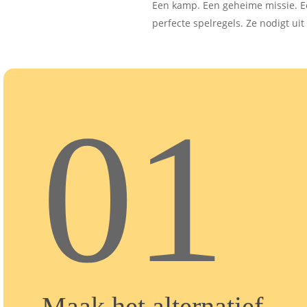
Een kamp. Een geheime missie. E
perfecte spelregels. Ze nodigt uit
01
Maak het alternatief