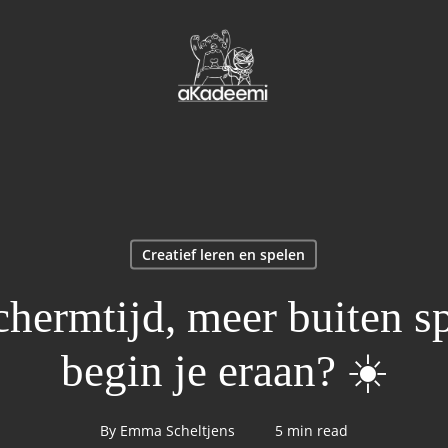
Cart
Creatief leren en spelen
hermtijd, meer buiten s
begin je eraan? ☀️
By
Emma Scheltjens
5 min read