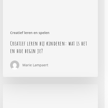
het
en
hoe
begin
je?
Creatief leren en spelen
Creatief leren bij kinderen: wat is het
en hoe begin je?
Marie Lampaert
Minder
schermtijd,
meer
buiten