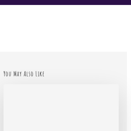
You May Also Like
Creatief
leren
bij
kinderen:
wat
is