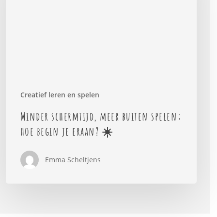
spelen;
hoe
begin
je
eraan?
☀️
Creatief leren en spelen
Minder schermtijd, meer buiten spelen;
hoe begin je eraan? ☀️
Emma Scheltjens