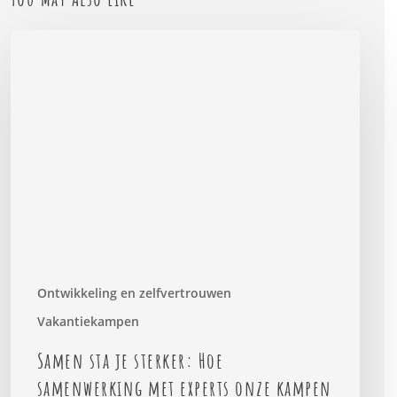
Samen
sta
je
sterker:
Hoe
samenwerking
met
experts
onze
kampen
verrijkt
Ontwikkeling en zelfvertrouwen
Vakantiekampen
Samen sta je sterker: Hoe
samenwerking met experts onze kampen