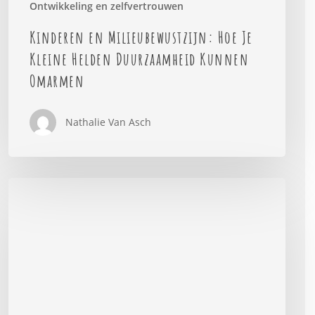
Ontwikkeling en zelfvertrouwen
Kinderen en Milieubewustzijn: Hoe Je
Kleine Helden Duurzaamheid Kunnen
Omarmen
Nathalie Van Asch
Waarom
fouten
maken
goed
is
voor
je
kind