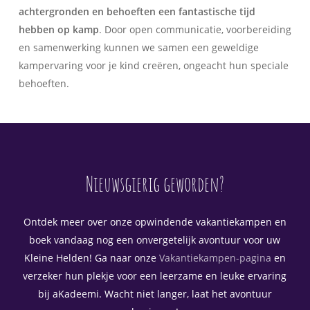
achtergronden en behoeften een fantastische tijd
hebben op kamp
. Door open communicatie, voorbereiding
en samenwerking kunnen we samen een geweldige
kampervaring voor je kind creëren, ongeacht hun speciale
behoeften.
Nieuwsgierig geworden?
Ontdek meer over onze opwindende vakantiekampen en
boek vandaag nog een onvergetelijk avontuur voor uw
Kleine Helden! Ga naar onze
Vakantiekampen-pagina
en
verzeker hun plekje voor een leerzame en leuke ervaring
bij aKadeemi. Wacht niet langer, laat het avontuur