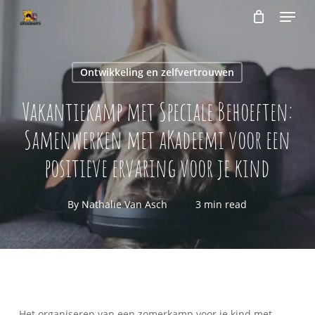
Menu
Skip
to
Close
Cart
Cart
main
content
Ontwikkeling en zelfvertrouwen
Vakantiekamp met Speciale Behoeften:
Samenwerken met aKadeemi voor een
positieve ervaring voor je kind
By
Nathalie Van Asch
3 min read
Het organiseren van een zomerkamp voor je kind met