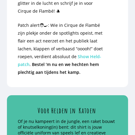
glitter in de lucht en schrijf je in voor
Cirque de Flambé
! 🎩
Patch alert🧑‍🍳: Wie in
Cirque de Flambé
zijn plekje onder de spotlights opeist, met
flair een act neerzet en het publiek laat
lachen, klappen of verbaasd “ooooh!” doet
roepen, verdient absoluut de
Show Held-
patch
.
Bestel ‘m nu en we hechten hem
plechtig aan tijdens het kamp.
Voor Helden in
Katoen
Of je nu kampeert in de jungle, een raket bouwt
of knutselkoning(in) bent: dit shirt is jouw
officiële uniform van speels lef en creatieve