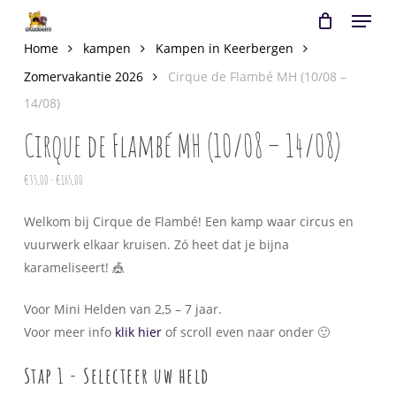
Menu
Skip
to
Close
Cart
Home
kampen
Kampen in Keerbergen
Cart
main
Zomervakantie 2026
Cirque de Flambé MH (10/08 –
content
14/08)
Cirque de Flambé MH (10/08 – 14/08)
Prijsklasse:
€
35,00
-
€
165,00
€35,00
Welkom bij Cirque de Flambé! Een kamp waar circus en
tot
vuurwerk elkaar kruisen. Zó heet dat je bijna
€165,00
karameliseert! 🎪
Voor Mini Helden van 2,5 – 7 jaar.
Voor meer info
klik hier
of scroll even naar onder 🙂
Stap 1 - Selecteer uw held