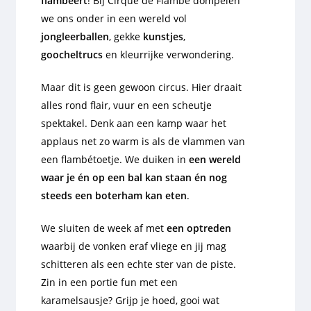
flambeert
! Bij
Cirque de Flambé
dompelen
we ons onder in een wereld vol
jongleerballen
, gekke
kunstjes
,
goocheltrucs
en kleurrijke verwondering.
Maar dit is geen gewoon circus. Hier draait
alles rond flair, vuur en een scheutje
spektakel. Denk aan een kamp waar het
applaus net zo warm is als de vlammen van
een flambétoetje. We duiken in
een wereld
waar je én op een bal kan staan én nog
steeds een boterham kan eten
.
We sluiten de week af met
een optreden
waarbij de vonken eraf vliege en jij mag
schitteren als een echte ster van de piste.
Zin in een portie fun met een
karamelsausje? Grijp je hoed, gooi wat