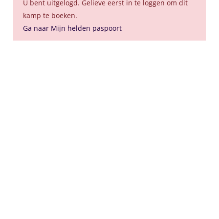
U bent uitgelogd. Gelieve eerst in te loggen om dit
kamp te boeken.
Ga naar Mijn helden paspoort