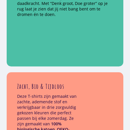
daadkracht. Met “Denk groot, Doe groter” op je
rug laat je zien dat jij niet bang bent om te
dromen én te doen.
Zacht, Bio & Tijdloos
Deze T-shirts zijn gemaakt van
zachte, ademende stof en
verkrijgbaar in drie zorgvuldig
gekozen kleuren die perfect
passen bij elke zomerdag. Ze
zijn gemaakt van
100%
biologische katoen
,
OEKO-