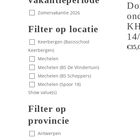
Do
meerder
Zomervakantie 2026
variaties
ond
Deze
KH
Filter op locatie
optie
14
kan
Keerbergen (Basisschool
gekozen
€
35,
Keerbergen)
worden
Mechelen
op
Mechelen (BS De Vlindertuin)
de
Mechelen (BS Scheppers)
product
Mechelen (Spoor 18)
Show value(s)
Filter op
provincie
Antwerpen