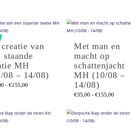
Dit
product
heeft
creatie van
Met man en
e
meerdere
.
n staande
variaties.
macht op
Deze
atie MH
schattenjacht
optie
/08 – 14/08)
MH (10/08 –
kan
14/08)
Prijsklasse:
gekozen
00
-
€
155,00
€35,00
worden
Prijskl
€
35,00
-
€
155,00
tot
op
€35,00
€155,00
tot
de
€155,0
Dit
pagina
productpagina
product
heeft