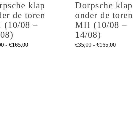
rpsche klap
Dorpsche klap
e
meerdere
.
er de toren
variaties.
onder de toren
Deze
 (10/08 –
MH (10/08 –
optie
/08)
14/08)
kan
Prijsklasse:
gekozen
Prijskl
00
-
€
165,00
€
35,00
-
€
165,00
€35,00
€35,00
worden
tot
tot
op
€165,00
€165,0
de
pagina
productpagina