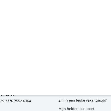
s contacteren op
Over ons
traat 31
Leer ons kennen
helen
Veelgestelde vragen
kadeemi.be
kampen
 31 25 58
Zin in een leuke vakantiejob?
E29 7370 7552 6364
Mijn helden paspoort