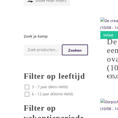
Show
Hide
Filters
Dit
product
heeft
Volzet
Zoek je kamp
De 
meerder
Zoeken
variaties
ee
Zoeken
naar:
Deze
ov
optie
(10
kan
Filter op leeftijd
gekozen
€
35,
worden
3 - 7 jaar (Mini Held)
op
6 - 12 jaar (Kleine Held)
de
Dit
product
Filter op
product
heeft
vakantieperiode