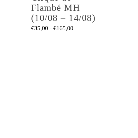
variaties.
Flambé MH
Deze
(10/08 – 14/08)
optie
Prijsklasse:
€
35,00
-
€
165,00
kan
€35,00
gekozen
tot
asse:
worden
€165,00
op
de
0
productpagina