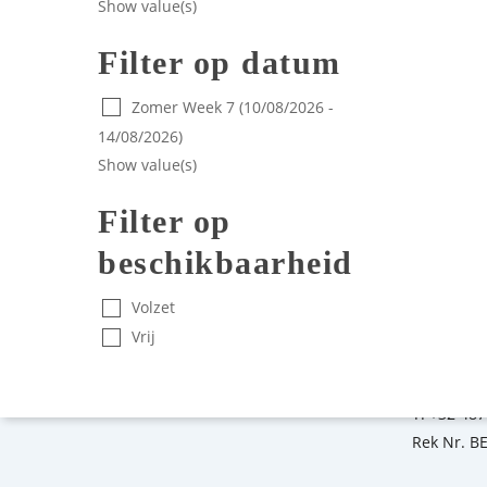
Show value(s)
Filter op datum
Zomer Week 7 (10/08/2026 -
14/08/2026)
Show value(s)
Filter op
beschikbaarheid
Je kan on
Volzet
Van Hoeys
Vrij
2800 Mec
E:
info@a
T:
+32 487
Rek Nr. B