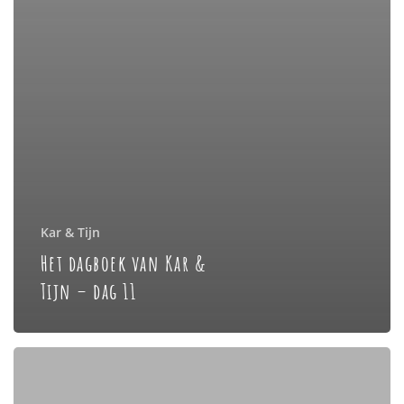
Kar & Tijn
Het dagboek van Kar &
Tijn – dag 11
Het
dagboek