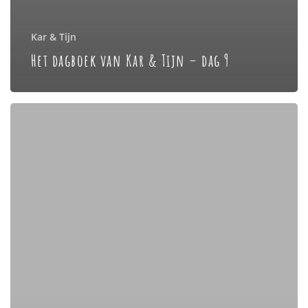
Kar & Tijn
Het dagboek van Kar & Tijn – dag 9
Het
dagboek
van
Kar
&
Tijn
–
dag
7