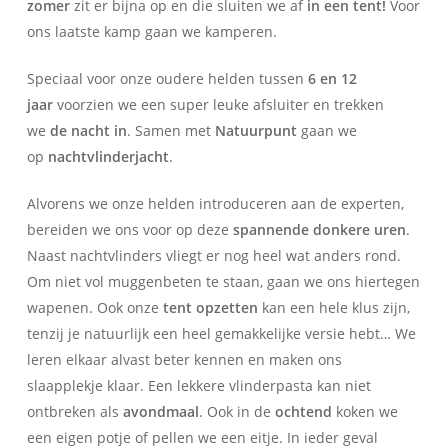
zomer
zit er bijna op en die sluiten we af
in een tent!
Voor
ons laatste kamp gaan we kamperen.
Speciaal voor onze oudere helden tussen
6 en 12
jaar
voorzien we een super leuke afsluiter en trekken
we
de nacht in
. Samen met
Natuurpunt
gaan we
op
nachtvlinderjacht
.
Alvorens we onze helden introduceren aan de experten,
bereiden we ons voor op deze
spannende donkere uren
.
Naast nachtvlinders vliegt er nog heel wat anders rond.
Om niet vol muggenbeten te staan, gaan we ons hiertegen
wapenen. Ook onze
tent opzetten
kan een hele klus zijn,
tenzij je natuurlijk een heel gemakkelijke versie hebt… We
leren elkaar alvast beter kennen en maken ons
slaapplekje klaar. Een lekkere vlinderpasta kan niet
ontbreken als
avondmaal
. Ook in de
ochtend
koken we
een eigen potje of pellen we een eitje. In ieder geval