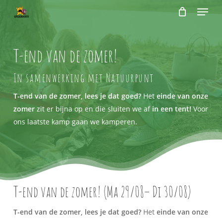
Menu
Skip
to
Close
Cart
Cart
main
content
T-end van de zomer!
In samenwerking met Natuurpunt
T-end van de zomer, lees je dat goed?
Het
einde van onze
zomer
zit er bijna op en die sluiten we af
in een tent!
Voor
ons laatste kamp gaan we kamperen.
T-end van de zomer! (Ma 29/08– Di 30/08)
T-end van de zomer, lees je dat goed?
Het
einde van onze