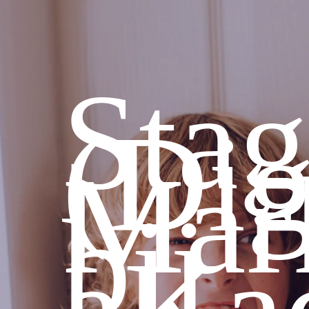
Skip
to
main
content
Stag
(Dig
Mar
bij