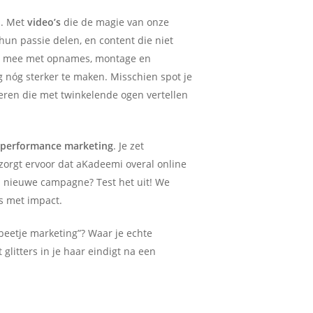
n
. Met
video’s
die de magie van onze
un passie delen, en content die niet
lpt mee met opnames, montage en
nóg sterker te maken. Misschien spot je
ren die met twinkelende ogen vertellen
n
performance marketing
. Je zet
zorgt ervoor dat aKadeemi overal online
n nieuwe campagne? Test het uit! We
s met impact.
 beetje marketing”? Waar je echte
glitters in je haar eindigt na een