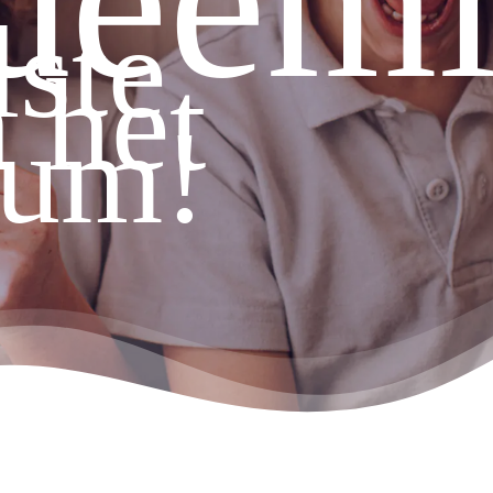
deem
ste
n het
sum!