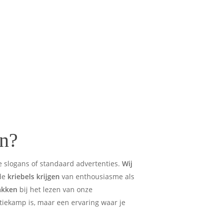
en?
 slogans of standaard advertenties.
Wij
 de
kriebels krijgen
van enthousiasme als
pakken
bij het lezen van onze
iekamp is, maar een ervaring waar je