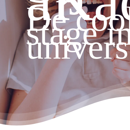
aKa
De cool
stage i
univer