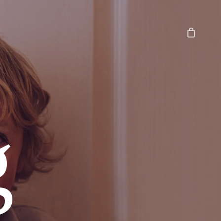
Close
Cart
g