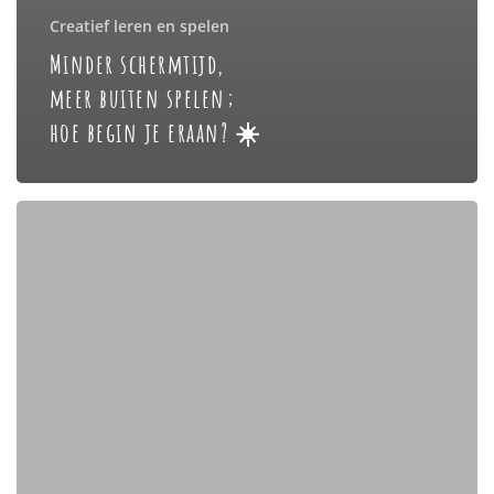
Creatief leren en spelen
Minder schermtijd,
meer buiten spelen;
hoe begin je eraan? ☀️
Ik
mag
mee
op
mijn
eerste
kamp!
🥳