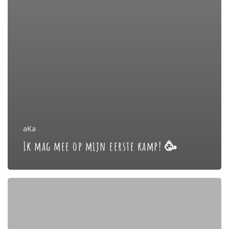
aKa
Ik mag mee op mijn eerste kamp! 🥳
Creatief
leren
bij
kinderen: