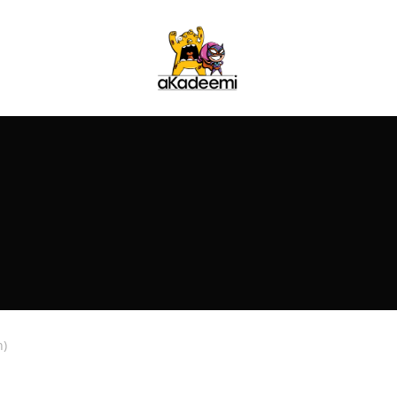
Cart
n)