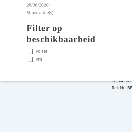
28/08/2026)
Show value(s)
Filter op
beschikbaarheid
Je kan on
Volzet
Van Hoeys
Vrij
2800 Mec
E:
info@a
T:
+32 487
Rek Nr. B