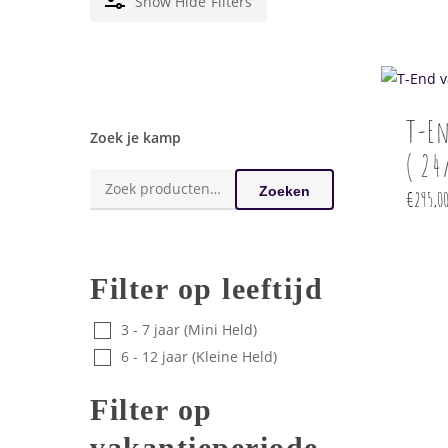
Show
Hide
Filters
Dit
product
heeft
T-E
meerder
Zoek je kamp
( 24
variaties
Zoeken
Deze
Zoeken
€
295,0
naar:
optie
kan
gekozen
Filter op leeftijd
worden
op
3 - 7 jaar (Mini Held)
de
6 - 12 jaar (Kleine Held)
product
Filter op
vakantieperiode