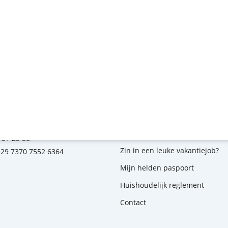
s contacteren op
Over ons
traat 31
Leer ons kennen
helen
Veelgestelde vragen
kadeemi.be
kampen
 31 25 58
Zin in een leuke vakantiejob?
E29 7370 7552 6364
Mijn helden paspoort
Huishoudelijk reglement
Contact