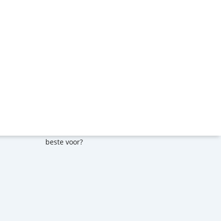
Ongelooflijk spannende links
Het dagboek van Kar & Tijn
Verzamel de leukste patches
1ste kamp? Hoe bereid je jouw kind het
beste voor?