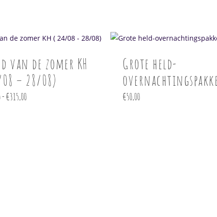
nd van de zomer KH
Grote held-
e
/08 – 28/08)
overnachtingspakk
.
Prijsklasse:
0
-
€
315,00
€
50,00
€295,00
tot
€315,00
pagina