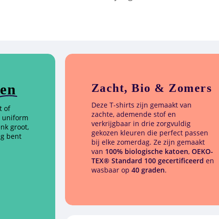
en
Zacht, Bio & Zomers
Deze T-shirts zijn gemaakt van
t of
zachte, ademende stof en
le uniform
verkrijgbaar in drie zorgvuldig
nk groot,
gekozen kleuren die perfect passen
ng bent
bij elke zomerdag. Ze zijn gemaakt
van
100% biologische katoen
,
OEKO-
TEX® Standard 100 gecertificeerd
en
wasbaar op
40 graden
.