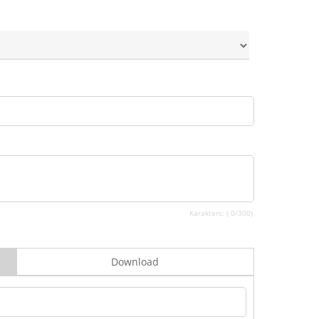
Karakters: (
0
/300)
Download