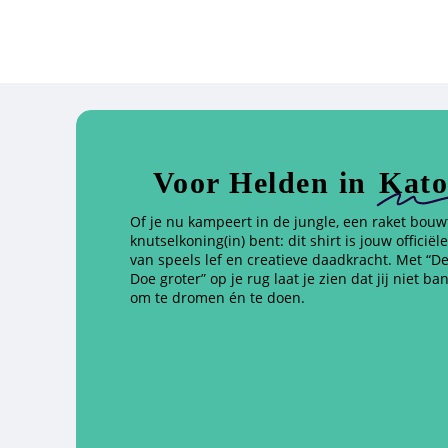
Voor Helden in
Kato
Of je nu kampeert in de jungle, een raket bouw
knutselkoning(in) bent: dit shirt is jouw officië
van speels lef en creatieve daadkracht. Met “De
Doe groter” op je rug laat je zien dat jij niet ba
om te dromen én te doen.