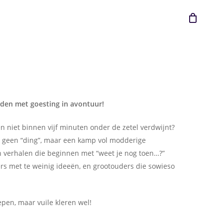
Close
Cart
den met goesting in avontuur!
 en niet binnen vijf minuten onder de zetel verdwijnt?
e geen “ding”, maar een kamp vol modderige
n verhalen die beginnen met “weet je nog toen…?”
ers met te weinig ideeën, en grootouders die sowieso
epen, maar vuile kleren wel!