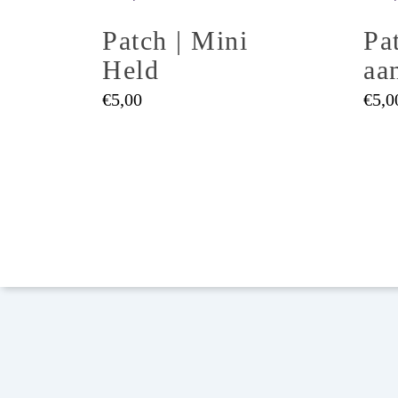
Patch | Mini
Pat
Held
aa
Je kan on
€
5,00
€
5,0
Van Hoeys
2800 Mec
E:
info@a
T:
+32 487
Rek Nr. B