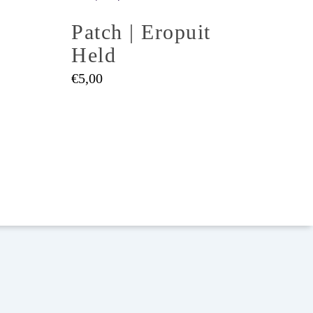
Patch | Eropuit
Held
Ongelooflijk spannende links
€
5,00
Het dagboek van Kar & Tijn
Verzamel de leukste patches
1ste kamp? Hoe bereid je jouw kind het
beste voor?