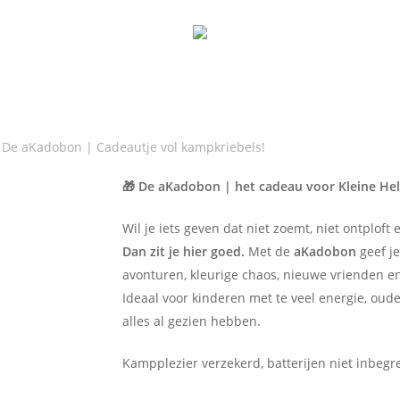
Cart
De aKadobon | Cadeautje vol kampkriebels!
🎁 De aKadobon | het cadeau voor Kleine Hel
iebels!
€
Wil je iets geven dat niet zoemt, niet ontploft
Dan zit je hier goed.
Met de
aKadobon
geef j
xyz test
avonturen, kleurige chaos, nieuwe vrienden e
xyz@gmail.com
Ideaal voor kinderen met te veel energie, oud
alles al gezien hebben.
ift card receiver
Kampplezier verzekerd, batterijen niet inbegr