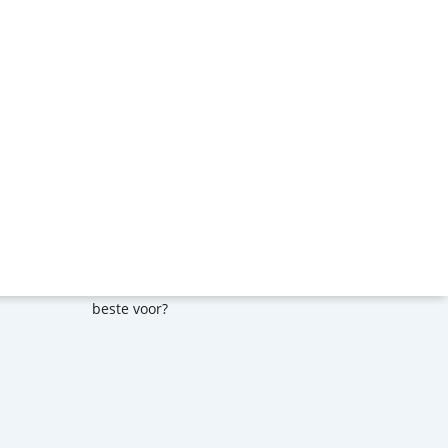
Ongelooflijk spannende links
Het dagboek van Kar & Tijn
Verzamel de leukste patches
1ste kamp? Hoe bereid je jouw kind het
beste voor?