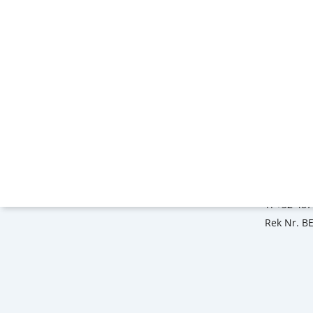
Je kan on
Van Hoeys
2800 Mec
E:
info@a
T:
+32 487
Rek Nr. B