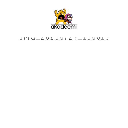
Cart
IMG_20230724_130015