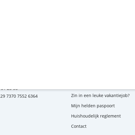
s contacteren op
Over ons
traat 31
Leer ons kennen
helen
Veelgestelde vragen
kadeemi.be
kampen
 31 25 58
Zin in een leuke vakantiejob?
E29 7370 7552 6364
Mijn helden paspoort
Huishoudelijk reglement
Contact